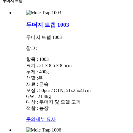
두더지 트랩
두더지 트랩 1003
두더지 트랩 1003
참고:
항목 : 1003
크기 : 21 × 8.5 × 8.5cm
무게 : 400g
색깔 :은
재료 : 금속
포장 : 50pcs / CTN; 51x25x41cm
GW : 21.4kg
대상 : 두더지 및 모델 고퍼
적합 : 농장
문의
세부 묘사