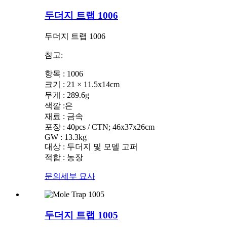
두더지 트랩 1006
두더지 트랩 1006
참고:
항목 : 1006
크기 : 21 × 11.5x14cm
무게 : 289.6g
색깔 :은
재료 : 금속
포장 : 40pcs / CTN; 46x37x26cm
GW : 13.3kg
대상 : 두더지 및 모델 고퍼
적합 : 농장
문의
세부 묘사
두더지 트랩 1005