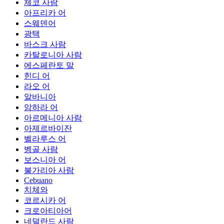
체코 사람
아프리카 어
스웨덴어
광택
바스크 사람
카탈로니아 사람
에스페란토 말
힌디 어
라오 어
알바니아
암하라 어
아르메니아 사람
아제르바이잔
벨라루스 어
벵골 사람
보스니아 어
불가리아 사람
Cebuano
치체와
코르시카 어
크로아티아어
네덜란드 사람