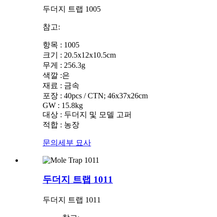
두더지 트랩 1005
참고:
항목 : 1005
크기 : 20.5x12x10.5cm
무게 : 256.3g
색깔 :은
재료 : 금속
포장 : 40pcs / CTN; 46x37x26cm
GW : 15.8kg
대상 : 두더지 및 모델 고퍼
적합 : 농장
문의
세부 묘사
두더지 트랩 1011
두더지 트랩 1011