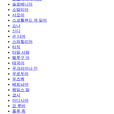
슬로베니아
소말리아
사모아
스코틀랜드 게 일어
쇼나
신디
순 다어
스와힐리어
타직
타밀 사람
텔루구 어
태국어
우크라이나 인
우르두어
우즈벡
베트남어
웨일스 말
코사
이디시어
요 루바
줄루 족