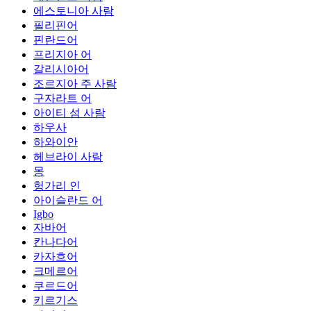
에스토니아 사람
필리핀어
핀란드어
프리지아 어
갈리시아어
조르지아 주 사람
구자라트 어
아이티 섬 사람
하우사
하와이안
헤브라이 사람
몽
헝가리 인
아이슬란드 어
Igbo
자바어
칸나다어
카자흐어
크메르어
쿠르드어
키르기스