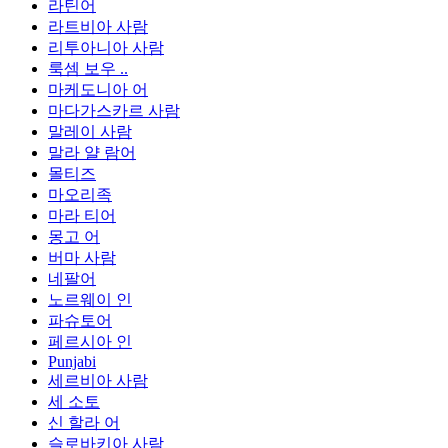
라틴어
라트비아 사람
리투아니아 사람
룩셈 보우 ..
마케도니아 어
마다가스카르 사람
말레이 사람
말라 얄 람어
몰티즈
마오리족
마라 티어
몽고 어
버마 사람
네팔어
노르웨이 인
파슈토어
페르시아 인
Punjabi
세르비아 사람
세 소토
신 할라 어
슬로바키아 사람