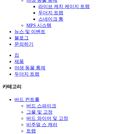
야생 동물 통제
라이브 캐치 케이지 트랩
두더지 트랩
스네이크 통
MPS 시스템
뉴스 및 이벤트
블로그
문의하기
집
제품
야생 동물 통제
두더지 트랩
카테고리
버드 컨트롤
버드 스파이크
그물 및 고정
버드 와이어 및 고정
비주얼 스 캐러
트랩