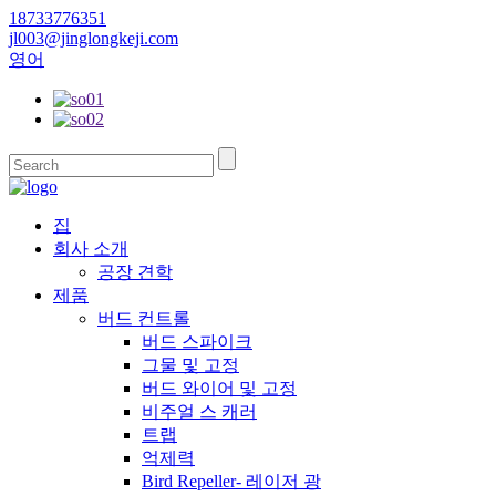
18733776351
jl003@jinglongkeji.com
영어
집
회사 소개
공장 견학
제품
버드 컨트롤
버드 스파이크
그물 및 고정
버드 와이어 및 고정
비주얼 스 캐러
트랩
억제력
Bird Repeller- 레이저 광