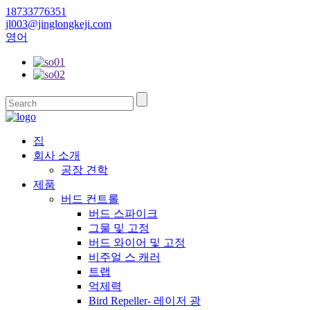
18733776351
jl003@jinglongkeji.com
영어
집
회사 소개
공장 견학
제품
버드 컨트롤
버드 스파이크
그물 및 고정
버드 와이어 및 고정
비주얼 스 캐러
트랩
억제력
Bird Repeller- 레이저 광