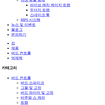
야생 동물 통제
라이브 캐치 케이지 트랩
두더지 트랩
스네이크 통
MPS 시스템
뉴스 및 이벤트
블로그
문의하기
집
제품
버드 컨트롤
억제력
카테고리
버드 컨트롤
버드 스파이크
그물 및 고정
버드 와이어 및 고정
비주얼 스 캐러
트랩