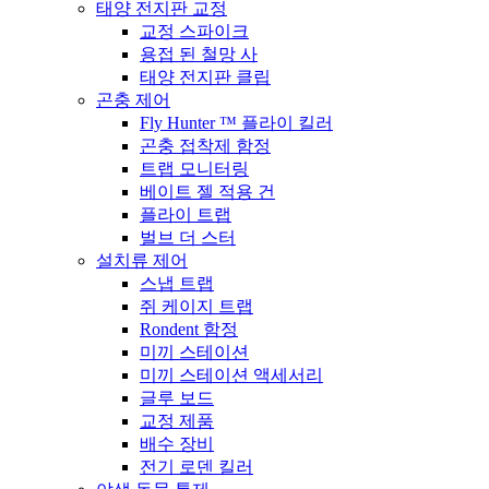
태양 전지판 교정
교정 스파이크
용접 된 철망 사
태양 전지판 클립
곤충 제어
Fly Hunter ™ 플라이 킬러
곤충 접착제 함정
트랩 모니터링
베이트 젤 적용 건
플라이 트랩
벌브 더 스터
설치류 제어
스냅 트랩
쥐 케이지 트랩
Rondent 함정
미끼 스테이션
미끼 스테이션 액세서리
글루 보드
교정 제품
배수 장비
전기 로덴 킬러